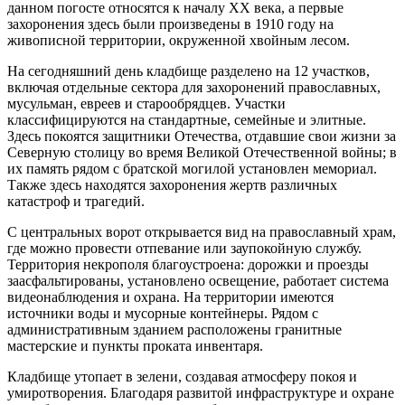
данном погосте относятся к началу XX века, а первые
захоронения здесь были произведены в 1910 году на
живописной территории, окруженной хвойным лесом.
На сегодняшний день кладбище разделено на 12 участков,
включая отдельные сектора для захоронений православных,
мусульман, евреев и старообрядцев. Участки
классифицируются на стандартные, семейные и элитные.
Здесь покоятся защитники Отечества, отдавшие свои жизни за
Северную столицу во время Великой Отечественной войны; в
их память рядом с братской могилой установлен мемориал.
Также здесь находятся захоронения жертв различных
катастроф и трагедий.
С центральных ворот открывается вид на православный храм,
где можно провести отпевание или заупокойную службу.
Территория некрополя благоустроена: дорожки и проезды
заасфальтированы, установлено освещение, работает система
видеонаблюдения и охрана. На территории имеются
источники воды и мусорные контейнеры. Рядом с
административным зданием расположены гранитные
мастерские и пункты проката инвентаря.
Кладбище утопает в зелени, создавая атмосферу покоя и
умиротворения. Благодаря развитой инфраструктуре и охране