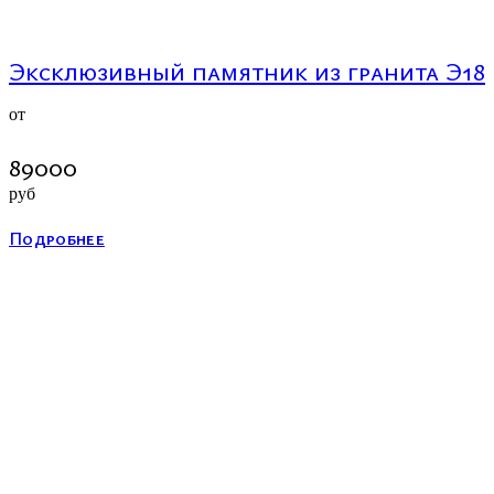
Эксклюзивный памятник из гранита Э18
от
89000
руб
Подробнее