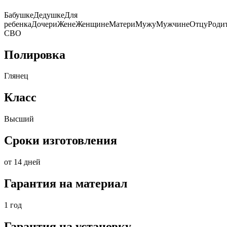
БабушкеДедушкеДля
ребенкаДочериЖенеЖенщинеМатериМужуМужчинеОтцуРодит
СВО
Полировка
Глянец
Класс
Высший
Сроки изготовления
от 14 дней
Гарантия на материал
1 год
Гарантия на установку