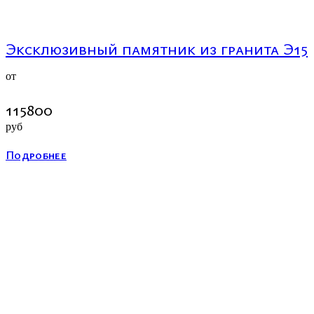
Эксклюзивный памятник из гранита Э15
от
115800
руб
Подробнее