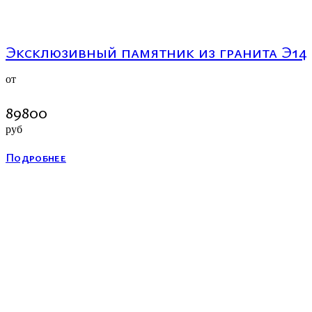
Эксклюзивный памятник из гранита Э14
от
89800
руб
Подробнее