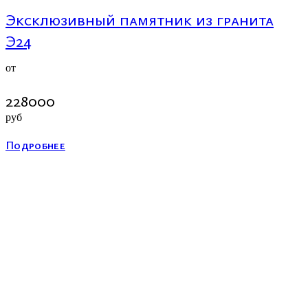
Эксклюзивный памятник из гранита
Э24
от
228000
руб
Подробнее