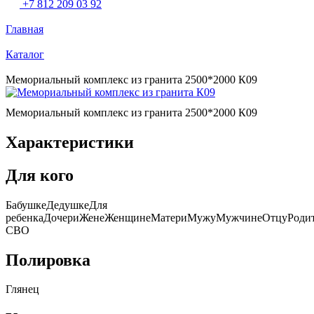
+7 812 209 03 92
Главная
Каталог
Мемориальный комплекс из гранита 2500*2000 К09
Мемориальный комплекс из гранита 2500*2000 К09
Характеристики
Для кого
БабушкеДедушкеДля
ребенкаДочериЖенеЖенщинеМатериМужуМужчинеОтцуРодит
СВО
Полировка
Глянец