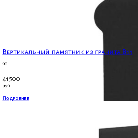
Вертикальный памятник из гранита В11
от
41500
руб
Подробнее