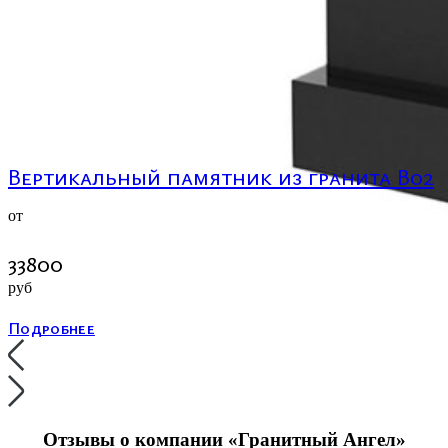
Вертикальный памятник из гранита В02
от
33800
руб
Подробнее
Отзывы о компании «Гранитный Ангел»