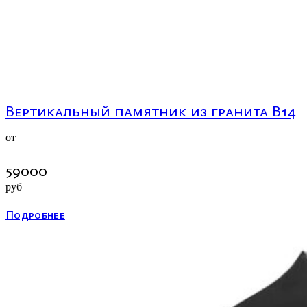
Вертикальный памятник из гранита В14
от
59000
руб
Подробнее