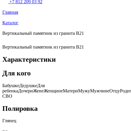
+7 812 209 03 92
Главная
Каталог
Вертикальный памятник из гранита В21
Вертикальный памятник из гранита В21
Характеристики
Для кого
БабушкеДедушкеДля
ребенкаДочериЖенеЖенщинеМатериМужуМужчинеОтцуРодит
СВО
Полировка
Глянец