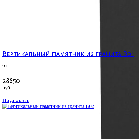
Вертикальный памятник из гранита В01
от
28850
руб
Подробнее