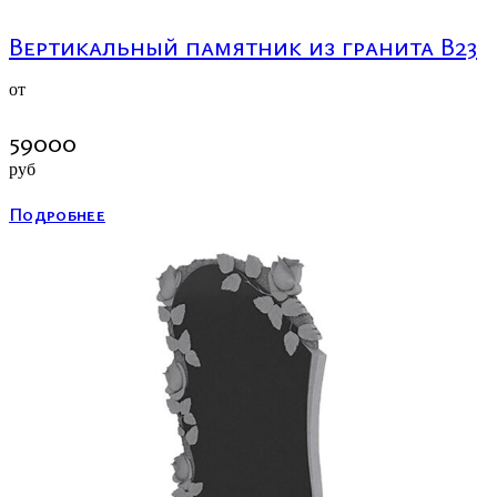
Вертикальный памятник из гранита В23
от
59000
руб
Подробнее