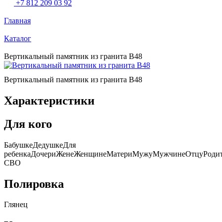
+7 812 209 03 92
Главная
Каталог
Вертикальный памятник из гранита В48
Вертикальный памятник из гранита В48
Характеристики
Для кого
БабушкеДедушкеДля
ребенкаДочериЖенеЖенщинеМатериМужуМужчинеОтцуРодит
СВО
Полировка
Глянец