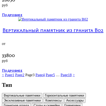
руб
Подробнее
Вертикальный памятник из гранита В02
от
33800
руб
Подробнее
<
Page
1
Page
2
Page
3
Page
4
Page
5
…
Page
18
>
Тип
Вертикальные памятники
Горизонтальные памятники
Эксклюзивные памятники
Комплексы
Аксессуары
Гранитная ограда
Столы и скамейки
Гравировки