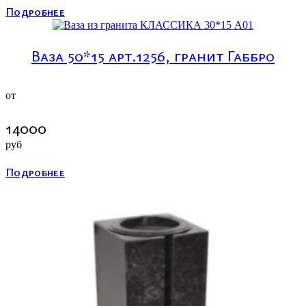
Подробнее
Ваза 50*15 арт.1256, гранит Габбро
от
14000
руб
Подробнее