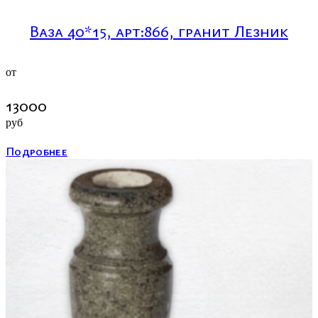
Ваза 40*15, арт:866, гранит Лезник
от
13000
руб
Подробнее