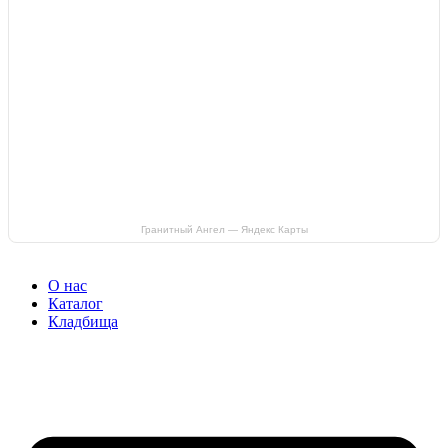
Гранитный Ангел — Яндекс Карты
О нас
Каталог
Кладбища