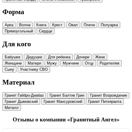
Форма
Арка
Волна
Книга
Крест
Овал
Плечи
Полуарка
Прямоугольный
Сердце
Для кого
Бабушке
Дедушке
Для ребенка
Дочери
Жене
Женщине
Матери
Мужу
Мужчине
Отцу
Родителям
Сыну
Участнику СВО
Материал
Гранит Габбро-Диабаз
Гранит Балтик Грин
Гранит Возрождение
Гранит Дымовский
Гранит Мансуровский
Гранит Питкяранта
Металл
Отзывы о компании «Гранитный Ангел»