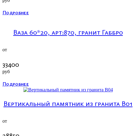
руб
Подробнее
Ваза 60*20, арт:870, гранит Габбро
от
33400
руб
Подробнее
Вертикальный памятник из гранита В01
от
28850