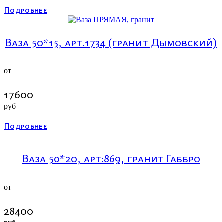
Подробнее
Ваза 50*15, арт.1734 (гранит Дымовский)
от
17600
руб
Подробнее
Ваза 50*20, арт:869, гранит Габбро
от
28400