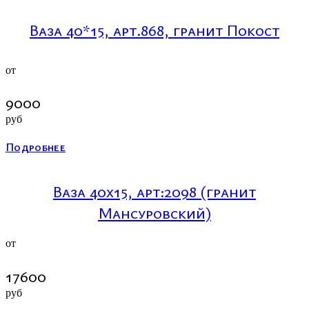
Ваза 40*15, арт.868, гранит Покост
от
9000
руб
Подробнее
Ваза 40х15, арт:2098 (гранит
Мансуровский)
от
17600
руб