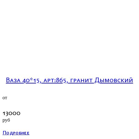
Ваза 40*15, арт:865, гранит Дымовский
от
13000
руб
Подробнее