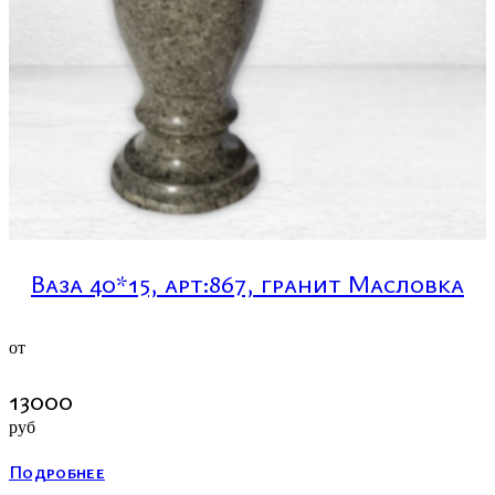
Ваза 40*15, арт:867, гранит Масловка
от
13000
руб
Подробнее